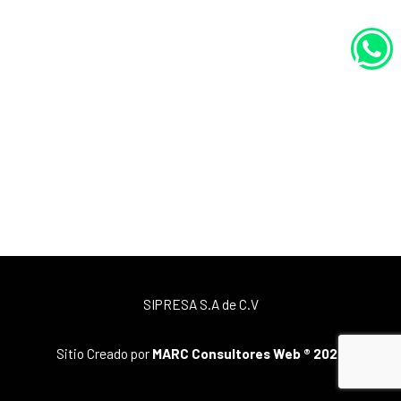
W
SIPRESA S.A de C.V
Sitio Creado por
MARC Consultores Web ® 2026